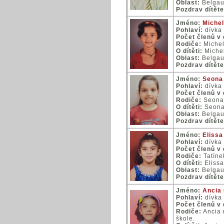
Oblast:
Belga
Pozdrav dítěte
Jméno:
Michell
Pohlaví:
dívka
Počet členů v
Rodiče:
Michel
O dítěti:
Michel
Oblast:
Belga
Pozdrav dítěte
Jméno:
Seona 
Pohlaví:
dívka
Počet členů v
Rodiče:
Seona 
O dítěti:
Seona 
Oblast:
Belga
Pozdrav dítěte
Jméno:
Elissa 
Pohlaví:
dívka
Počet členů v
Rodiče:
Tatíne
O dítěti:
Elissa
Oblast:
Belga
Pozdrav dítěte
Jméno:
Ancia 
Pohlaví:
dívka
Počet členů v
Rodiče:
Ancia 
škole.