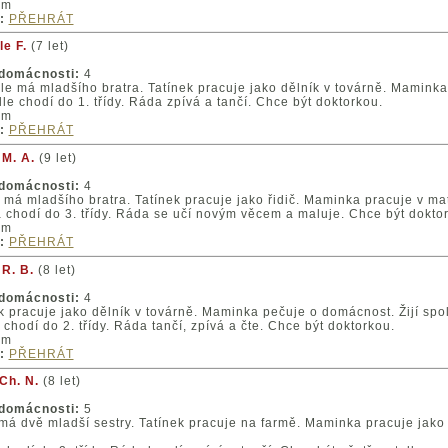
um
:
PŘEHRÁT
e F.
(7 let)
 domácnosti:
4
le má mladšího bratra. Tatínek pracuje jako dělník v továrně. Mamink
le chodí do 1. třídy. Ráda zpívá a tančí. Chce být doktorkou.
um
:
PŘEHRÁT
M. A.
(9 let)
 domácnosti:
4
má mladšího bratra. Tatínek pracuje jako řidič. Maminka pracuje v ma
chodí do 3. třídy. Ráda se učí novým věcem a maluje. Chce být dokto
um
:
PŘEHRÁT
R. B.
(8 let)
 domácnosti:
4
k pracuje jako dělník v továrně. Maminka pečuje o domácnost. Žijí spo
 chodí do 2. třídy. Ráda tančí, zpívá a čte. Chce být doktorkou.
um
:
PŘEHRÁT
Ch. N.
(8 let)
 domácnosti:
5
má dvě mladší sestry. Tatínek pracuje na farmě. Maminka pracuje jako 