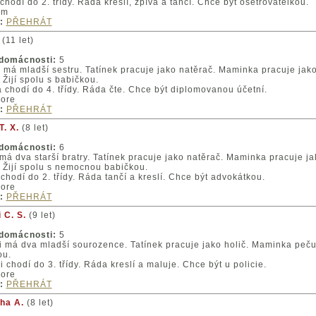
chodí do 2. třídy. Ráda kreslí, zpívá a tančí. Chce být ošetřovatelkou.
um
:
PŘEHRÁT
(11 let)
 domácnosti:
5
má mladší sestru. Tatínek pracuje jako natěrač. Maminka pracuje jak
Žijí spolu s babičkou.
chodí do 4. třídy. Ráda čte. Chce být diplomovanou účetní.
ore
:
PŘEHRÁT
T. X.
(8 let)
 domácnosti:
6
má dva starší bratry. Tatínek pracuje jako natěrač. Maminka pracuje j
Žijí spolu s nemocnou babičkou.
 chodí do 2. třídy. Ráda tančí a kreslí. Chce být advokátkou.
ore
:
PŘEHRÁT
 C. S.
(9 let)
 domácnosti:
5
 má dva mladší sourozence. Tatínek pracuje jako holič. Maminka pečuj
ou.
 chodí do 3. třídy. Ráda kreslí a maluje. Chce být u policie.
ore
:
PŘEHRÁT
ha A.
(8 let)