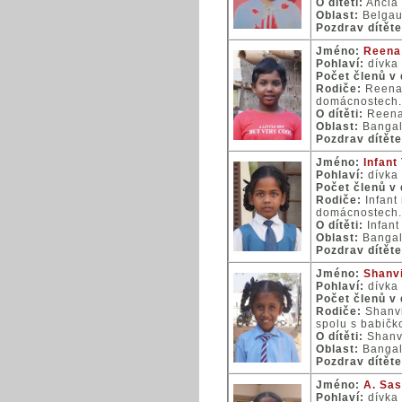
O dítěti:
Ancia 
Oblast:
Belga
Pozdrav dítěte
Jméno:
Reena
Pohlaví:
dívka
Počet členů v
Rodiče:
Reena 
domácnostech. 
O dítěti:
Reena 
Oblast:
Bangal
Pozdrav dítěte
Jméno:
Infant 
Pohlaví:
dívka
Počet členů v
Rodiče:
Infant 
domácnostech. 
O dítěti:
Infant
Oblast:
Bangal
Pozdrav dítěte
Jméno:
Shanvi
Pohlaví:
dívka
Počet členů v
Rodiče:
Shanvi
spolu s babičk
O dítěti:
Shanvi
Oblast:
Bangal
Pozdrav dítěte
Jméno:
A. Sas
Pohlaví:
dívka