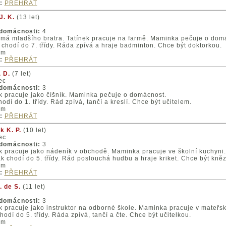
:
PŘEHRÁT
J. K.
(13 let)
 domácnosti:
4
má mladšího bratra. Tatínek pracuje na farmě. Maminka pečuje o dom
chodí do 7. třídy. Ráda zpívá a hraje badminton. Chce být doktorkou.
um
:
PŘEHRÁT
 D.
(7 let)
ec
 domácnosti:
3
k pracuje jako číšník. Maminka pečuje o domácnost.
odí do 1. třídy. Rád zpívá, tančí a kreslí. Chce být učitelem.
um
:
PŘEHRÁT
k K. P.
(10 let)
ec
 domácnosti:
3
k pracuje jako nádeník v obchodě. Maminka pracuje ve školní kuchyni.
k chodí do 5. třídy. Rád poslouchá hudbu a hraje kriket. Chce být kně
um
:
PŘEHRÁT
 de S.
(11 let)
 domácnosti:
3
k pracuje jako instruktor na odborné škole. Maminka pracuje v mateřsk
odí do 5. třídy. Ráda zpívá, tančí a čte. Chce být učitelkou.
um