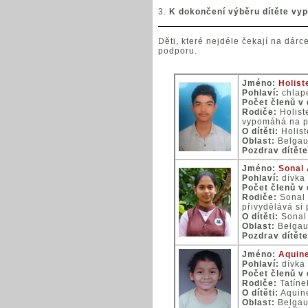
3.
K dokončení výběru dítěte vy
Děti, které nejdéle čekají na dárc
podporu.
Jméno:
Holiste
Pohlaví:
chlap
Počet členů v
Rodiče:
Holist
vypomáhá na po
O dítěti:
Holist
Oblast:
Belga
Pozdrav dítěte
Jméno:
Sonal A
Pohlaví:
dívka
Počet členů v
Rodiče:
Sonal 
přivydělává si 
O dítěti:
Sonal 
Oblast:
Belga
Pozdrav dítěte
Jméno:
Aquine
Pohlaví:
dívka
Počet členů v
Rodiče:
Tatíne
O dítěti:
Aquine
Oblast:
Belga