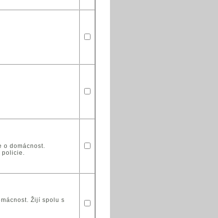
e o domácnost.
 policie.
mácnost. Žijí spolu s