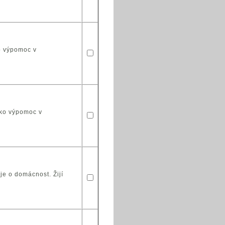
o výpomoc v
ako výpomoc v
e o domácnost. Žijí