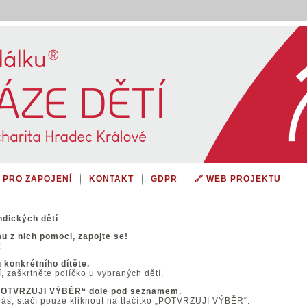
 PRO ZAPOJENÍ
KONTAKT
GDPR
🔗 WEB PROJEKTU
ndických dětí
.
 z nich pomoci, zapojte se!
:
 konkrétního dítěte.
, zaškrtněte políčko u vybraných dětí.
 „POTVRZUJI VÝBĚR“ dole pod seznamem.
ás, stačí pouze kliknout na tlačítko „POTVRZUJI VÝBĚR“.