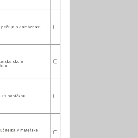
a pečuje o domácnost.
teřské škole.
rkou.
lu s babičkou.
učitelka v mateřské